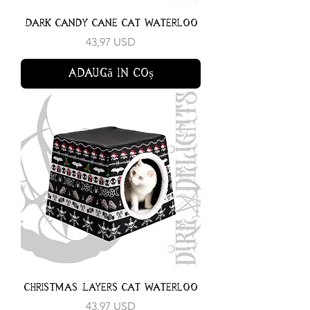
Dark Candy Cane Cat Waterloo
Preț
43,97 USD
Adaugă în coș
Christmas Layers Cat Waterloo
Preț
43,97 USD