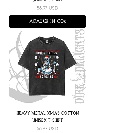
Preț
56,97 USD
Adaugă în coș
Heavy Metal Xmas Cotton
Unisex T-shirt
Preț
56,97 USD