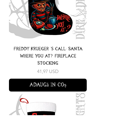
Freddy Krueger 's Call: Santa
Where You At? Fireplace
Stocking
Preț
41,97 USD
Adaugă în coș