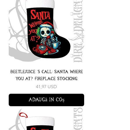
Beetlejuice 's Call: Santa Where
You At? Fireplace Stocking
Preț
41,97 USD
Adaugă în coș