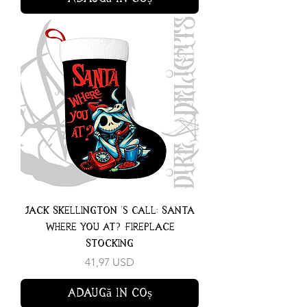
Jack Skellington 's Call: Santa
Where You At? Fireplace
Stocking
Preț
41,97 USD
Adaugă în coș