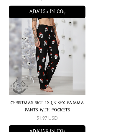
Adaugă în coș
Christmas Skulls Unisex Pajama
Pants With Pockets
Preț
51,97 USD
Adaugă în coș