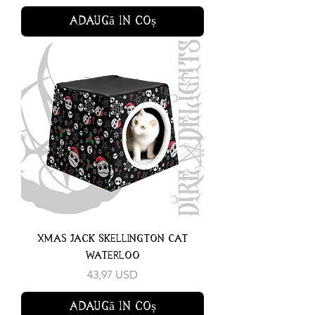
Adaugă în coș
Xmas Jack Skellington Cat
Waterloo
Preț
43,97 USD
Adaugă în coș