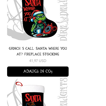
Grinch 's Call: Santa Where You
At? Fireplace Stocking
Preț
41,97 USD
Adaugă în coș