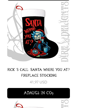
Rick 's Call: Santa Where You At?
Fireplace Stocking
Preț
41,97 USD
Adaugă în coș