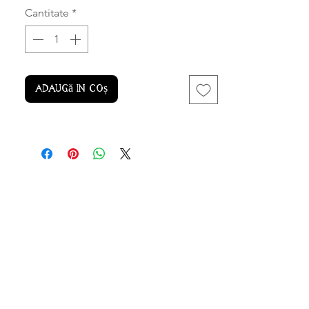
Cantitate
*
Adaugă în coș