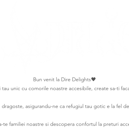
Bun venit la Dire Delights🖤
ui tau unic cu comorile noastre accesibile, create sa-ti fa
ragoste, asigurandu-ne ca refugiul tau gotic e la fel de 
a-te familiei noastre si descopera confortul la preturi acce