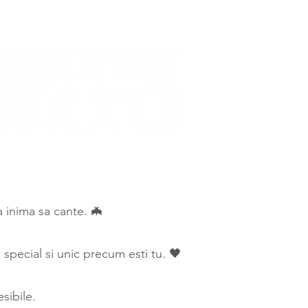
ca inima sa cante. 🦇
special si unic precum esti tu. 🖤
sibile.