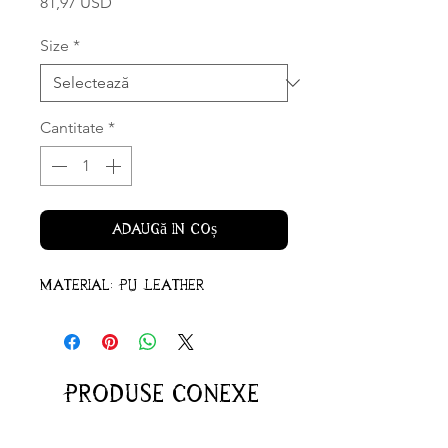
Preț
81,97 USD
Size
*
Cantitate
*
Adaugă în coș
Material: PU Leather
Produse conexe