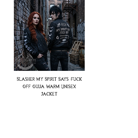
Slasher My Spirit Says Fuck
Neon Moth Swimsui
Off Ouija Warm Unisex
Jacket
Preț
74,99 USD