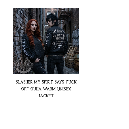
Slasher My Spirit Says Fuck
Neon Moth Swimsui
Off Ouija Warm Unisex
Jacket
Preț
74,99 USD