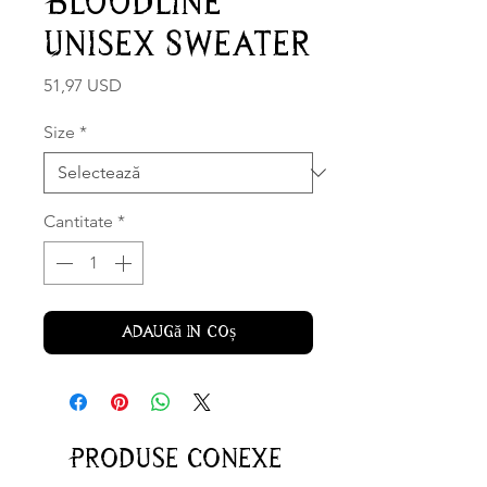
Bloodline
Unisex Sweater
Preț
51,97 USD
Size
*
Cantitate
*
Adaugă în coș
Produse conexe