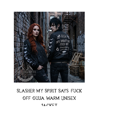
Slasher My Spirit Says Fuck
Neon Moth Swimsui
Off Ouija Warm Unisex
Jacket
Preț
74,99 USD