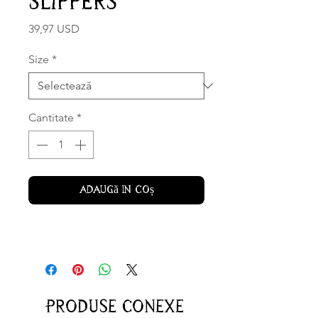
Slippers
Preț
39,97 USD
Size
*
Cantitate
*
Adaugă în coș
Produse conexe