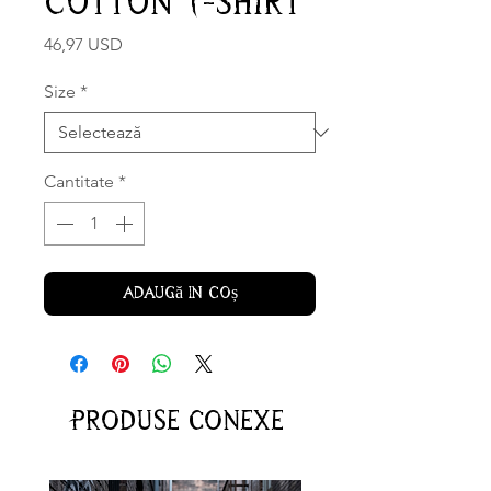
Cotton T-shirt
Preț
46,97 USD
Size
*
Cantitate
*
Adaugă în coș
Produse conexe