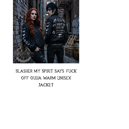
Slasher My Spirit Says Fuck
Neon Moth Swimsui
Off Ouija Warm Unisex
Jacket
Preț
74,99 USD