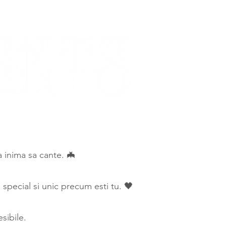
ca inima sa cante. 🦇
special si unic precum esti tu. 🖤
sibile.