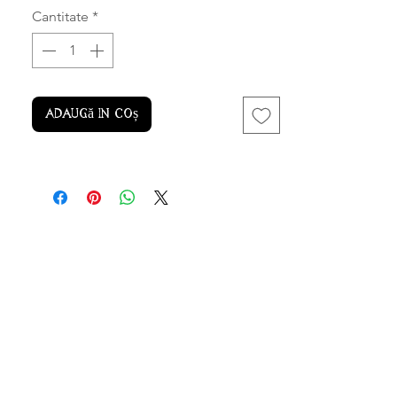
Cantitate
*
Adaugă în coș