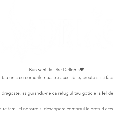
Bun venit la Dire Delights🖤
ui tau unic cu comorile noastre accesibile, create sa-ti fa
ragoste, asigurandu-ne ca refugiul tau gotic e la fel de 
a-te familiei noastre si descopera confortul la preturi acce