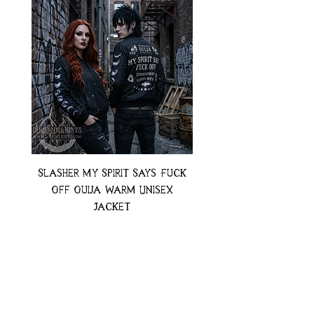
Slasher My Spirit Says Fuck
Neon Moth Swimsui
Off Ouija Warm Unisex
Jacket
Preț
74,99 USD