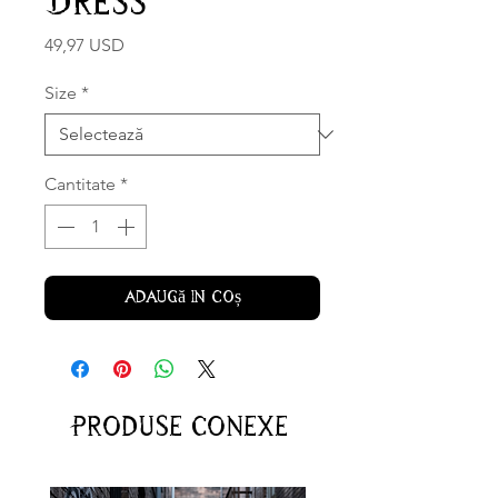
Dress
Preț
49,97 USD
Size
*
Cantitate
*
Adaugă în coș
Produse conexe