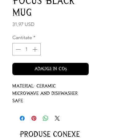
Pocus Black
Mug
Preț
31,97 USD
Cantitate
*
Adaugă în coș
Material: ceramic
Microwave and dishwasher
safe
Produse conexe