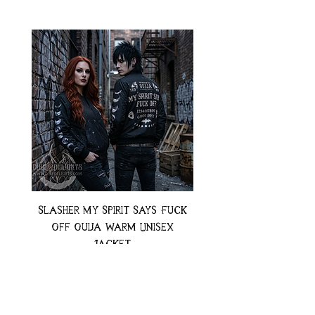
Slasher My Spirit Says Fuck
Neon Moth Swimsui
Off Ouija Warm Unisex
Jacket
Preț
74,99 USD