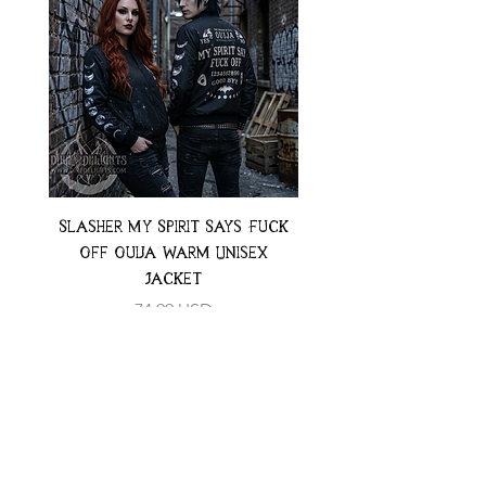
Slasher My Spirit Says Fuck
Neon Moth Swimsui
Off Ouija Warm Unisex
Jacket
Preț
74,99 USD