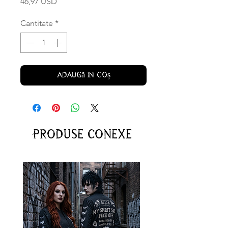
Preț
46,97 USD
Cantitate
*
Adaugă în coș
Produse conexe