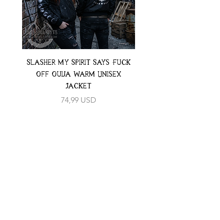
Slasher My Spirit Says Fuck
Neon Moth Swimsui
Off Ouija Warm Unisex
Jacket
Preț
74,99 USD