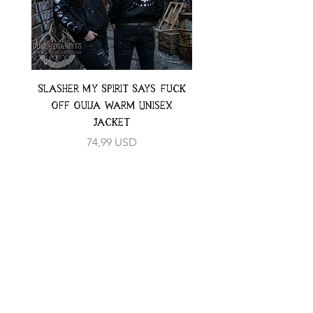
Slasher My Spirit Says Fuck
Neon Moth Swimsui
Off Ouija Warm Unisex
Jacket
Preț
74,99 USD