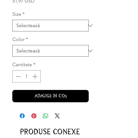
Preț
51,97 USD
Size
*
Color
*
Cantitate
*
Adaugă în coș
Produse conexe