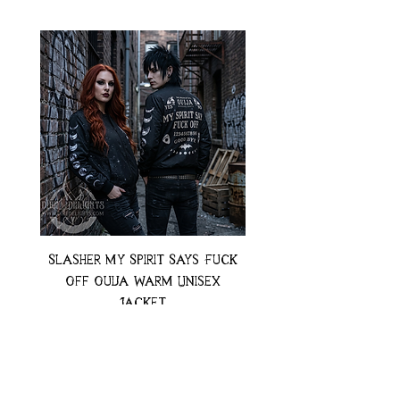
Slasher My Spirit Says Fuck
Neon Moth Swimsui
Off Ouija Warm Unisex
Jacket
Preț
74,99 USD