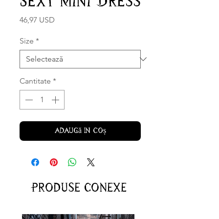
Sexy Mini Dress
Preț
46,97 USD
Size
*
Cantitate
*
Adaugă în coș
Produse conexe