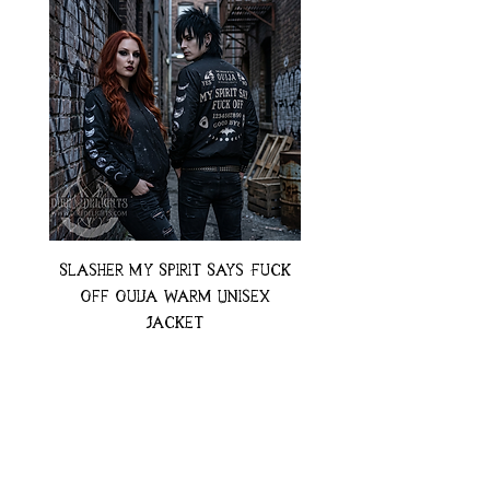
Slasher My Spirit Says Fuck
Neon Moth Swimsui
Off Ouija Warm Unisex
Jacket
Preț
74,99 USD