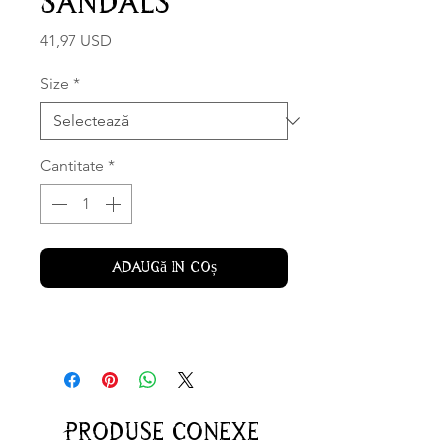
Sandals
Preț
41,97 USD
Size
*
Cantitate
*
Adaugă în coș
Produse conexe