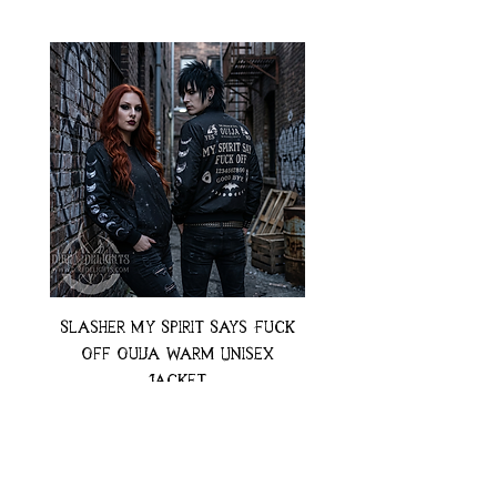
Slasher My Spirit Says Fuck
Neon Moth Swimsui
Off Ouija Warm Unisex
Jacket
Preț
74,99 USD