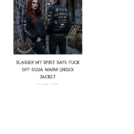
Slasher My Spirit Says Fuck
Neon Moth Swimsui
Off Ouija Warm Unisex
Jacket
Preț
74,99 USD