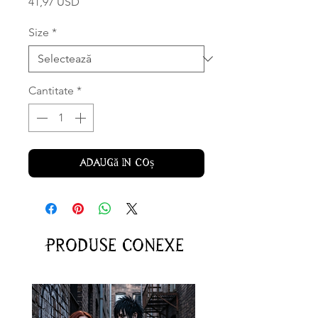
Preț
41,97 USD
Size
*
Cantitate
*
Adaugă în coș
Produse conexe