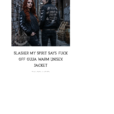
Slasher My Spirit Says Fuck
Neon Moth Swimsui
Off Ouija Warm Unisex
Jacket
Preț
74,99 USD