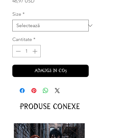
Preț
46,97 USD
Size
*
Cantitate
*
Adaugă în coș
Produse conexe