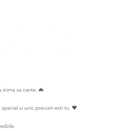
ca inima sa cante. 🦇
special si unic precum esti tu. 🖤
sibile.