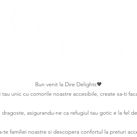
Bun venit la Dire Delights🖤
ui tau unic cu comorile noastre accesibile, create sa-ti fa
ragoste, asigurandu-ne ca refugiul tau gotic e la fel de 
a-te familiei noastre si descopera confortul la preturi acce