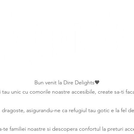
Bun venit la Dire Delights🖤
ui tau unic cu comorile noastre accesibile, create sa-ti fa
ragoste, asigurandu-ne ca refugiul tau gotic e la fel de 
a-te familiei noastre si descopera confortul la preturi acce