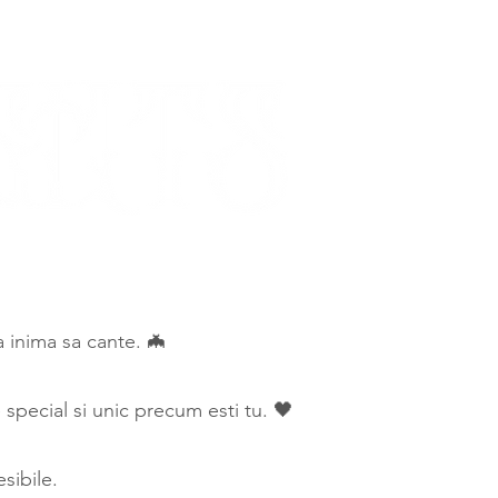
ca inima sa cante. 🦇
special si unic precum esti tu. 🖤
sibile.