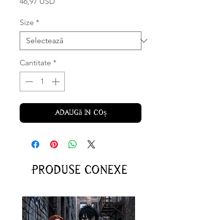
Preț
46,97 USD
Size
*
Cantitate
*
Adaugă în coș
Produse conexe