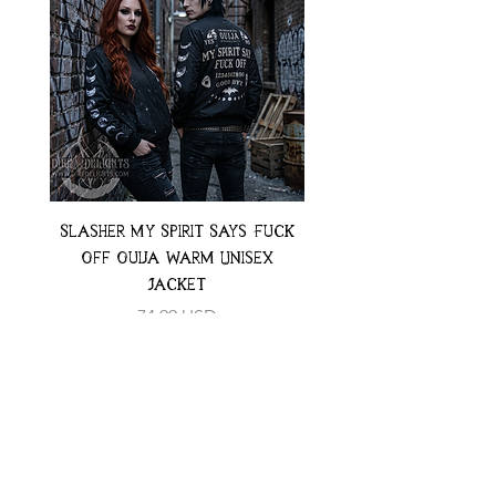
Slasher My Spirit Says Fuck
Neon Moth Swimsui
Off Ouija Warm Unisex
Jacket
Preț
74,99 USD