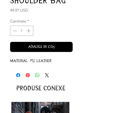
Shoulder Bag
Preț
49,97 USD
Cantitate
*
Adaugă în coș
Material: PU Leather
Produse conexe