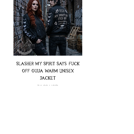
Slasher My Spirit Says Fuck
Neon Moth Swimsui
Off Ouija Warm Unisex
Jacket
Preț
74,99 USD