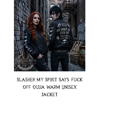
Slasher My Spirit Says Fuck
Neon Moth Swimsui
Off Ouija Warm Unisex
Jacket
Preț
74,99 USD