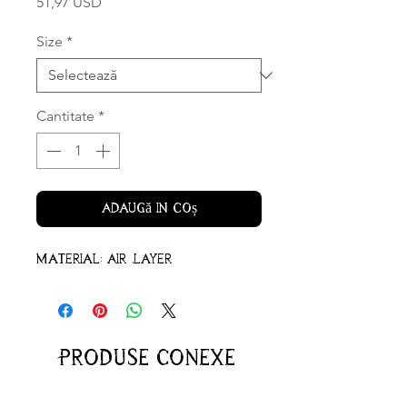
Preț
51,97 USD
Size
*
Cantitate
*
Adaugă în coș
Material: Air Layer
Produse conexe