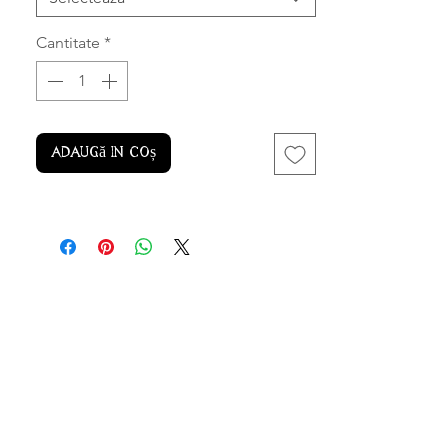
Cantitate
*
Adaugă în coș