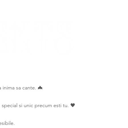
ca inima sa cante. 🦇
special si unic precum esti tu. 🖤
sibile.