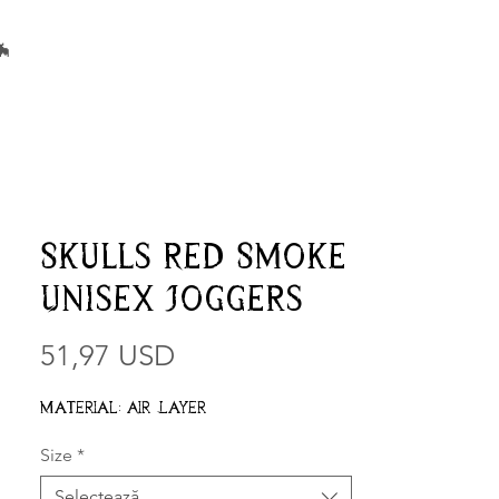
🦇
Skulls Red Smoke
Unisex Joggers
51,97 USD
Preț
Material: Air Layer
Size
*
Selectează