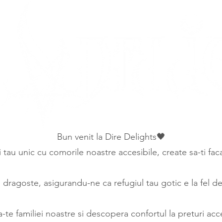
Bun venit la Dire Delights🖤
ui tau unic cu comorile noastre accesibile, create sa-ti fa
ragoste, asigurandu-ne ca refugiul tau gotic e la fel de 
a-te familiei noastre si descopera confortul la preturi acce