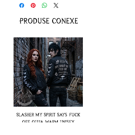
Produse conexe
Slasher My Spirit Says Fuck
Neon Moth Swimsui
Off Ouija Warm Unisex
Jacket