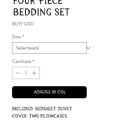
Four Piece
Bedding Set
Preț
86,97 USD
Size
*
Cantitate
*
Adaugă în coș
Included: bedsheet, duvet
cover, two pilowcases.