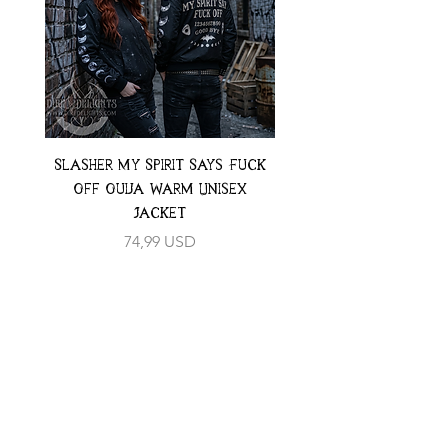
Slasher My Spirit Says Fuck
Neon Moth Swimsui
Off Ouija Warm Unisex
Jacket
Preț
74,99 USD